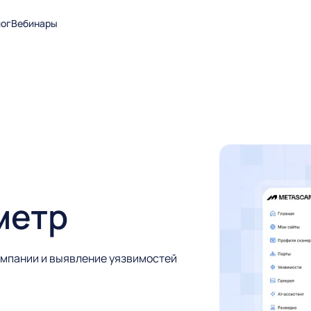
ог
Вебинары
метр
мпании и выявление уязвимостей