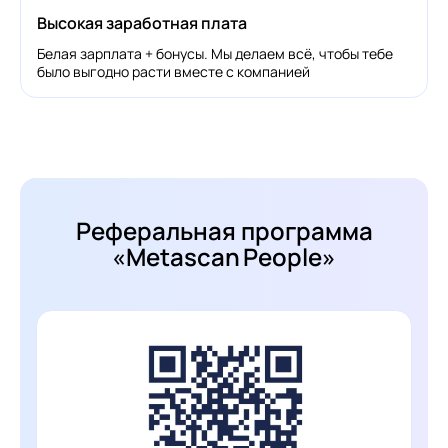
Оплачиваем участие в конференциях;
Высокая заработная плата
Компенсация 80% стоимости профильных
курсов, обучения английскому языку, спорта,
Белая зарплата + бонусы. Мы делаем всё, чтобы тебе
психотерапии.
было выгодно расти вместе с компанией
@
ShurochkaTatur
или
@
elislamova
Откликнуться
Реферальная программа
«Metascan People»