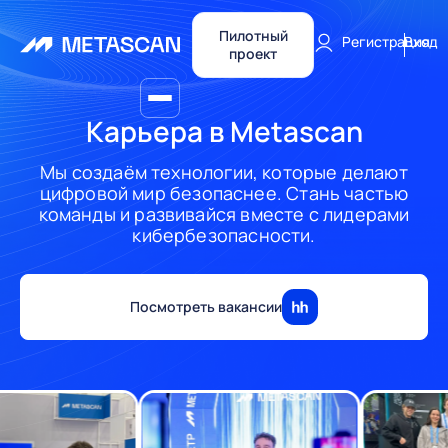
Пилотный
Регистрация
Вход
проект
Карьера в Metascan
Мы создаём технологии, которые делают
цифровой мир безопаснее.
Стань частью
команды и развивайся вместе с лидерами
кибербезопасности.
Посмотреть вакансии