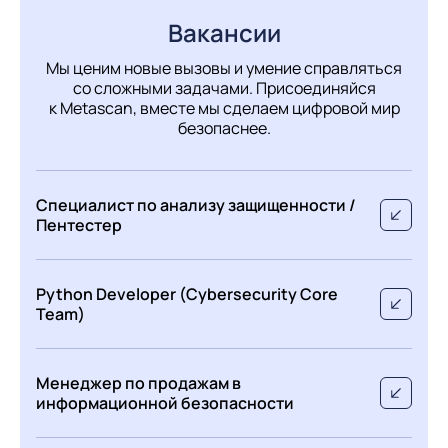
Вакансии
Мы ценим новые вызовы и умение справляться
со сложными задачами.
Присоединяйся
к Metascan, вместе мы сделаем цифровой мир
безопаснее.
Специалист по анализу защищенности /
Пентестер
Python Developer (Cybersecurity Core
Опыт 1–3 года
Team)
Проводить проекты по тестированию на
проникновение внешнего периметра: от
Менеджер по продажам в
Опыт 3–6 лет
разведки до пост-эксплуатации;
информационной безопасности
Выполнять разведку (TLD, поддомены,
автономные системы, инфраструктура);